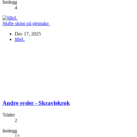
Innlegg
4
Skifte skinn på girspake.
Dec 17, 2025
lilleL
Andre sysler - Skravlekrok
Tråder
2
Innlegg
12