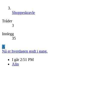
Shoppeskravle
Tråder
3
Innlegg
35
A
Nå er hverdagen godt i gang.
I går 2:51 PM
Alin