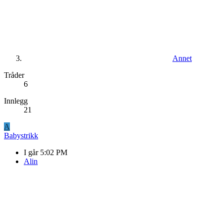
Annet
Tråder
6
Innlegg
21
A
Babystrikk
I går 5:02 PM
Alin